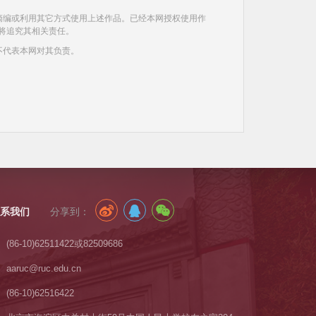
摘编或利用其它方式使用上述作品。已经本网授权使用作
将追究其相关责任。
不代表本网对其负责。
系我们
分享到：
(86-10)62511422或82509686
aaruc@ruc.edu.cn
(86-10)62516422