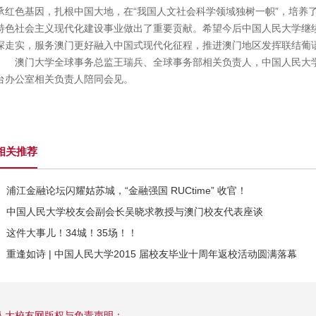
承红色基因，扎根中国大地，在“我国人文社会科学领域独树一帜”，培养
特色社会主义现代化建设事业做出了重要贡献。希望今后中国人民大学继
深走实，服务澳门更好融入中国式现代化征程，推进澳门地区发挥联结葡
澳门大学全球事务总监王瑞兵、全球事务部相关负责人，中国人民大
台办公室相关负责人陪同会见。
相关推荐
浦江金融论坛闪耀姑苏城，“金融强国 RUCtime” 收官！
中国人民大学校友会副会长吴晓求教授与澳门校友代表座谈
这件大事儿！34城！35场！！
重逢如诗 | 中国人民大学2015 届校友毕业十周年返校活动圆满落幕
人大校友网版权与免责声明：