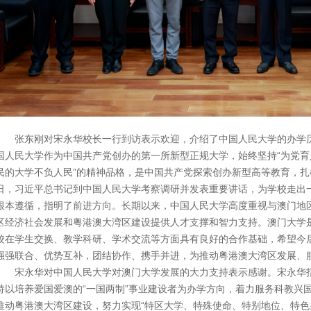
张东刚对宋永华校长一行到访表示欢迎，介绍了中国人民大学的办学
国人民大学作为中国共产党创办的第一所新型正规大学，始终坚持“为党育
民的大学不负人民”的精神品格，是中国共产党探索创办新型高等教育，扎
日，习近平总书记到中国人民大学考察调研并发表重要讲话，为学校走出
根本遵循，指明了前进方向。长期以来，中国人民大学高度重视与澳门地
区经济社会发展和粤港澳大湾区建设提供人才支撑和智力支持。澳门大学
校在学生交换、教学科研、学术交流等方面具有良好的合作基础，希望今
强强联合、优势互补，团结协作、携手并进，为推动粤港澳大湾区发展、
宋永华对中国人民大学对澳门大学发展的大力支持表示感谢。宋永华
持以培养爱国爱澳的“一国两制”事业建设者为办学方向，着力服务科教兴
推动粤港澳大湾区建设，努力实现“特区大学、特殊使命、特别地位、特色