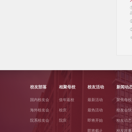
校友部落
相聚母校
校友活动
新闻动
国内校友会
值年返校
最新活动
聚焦母校
海外校友会
校庆
最热活动
校友会快
院系校友会
院庆
即将开始
校友动态
即将截止
校友故事