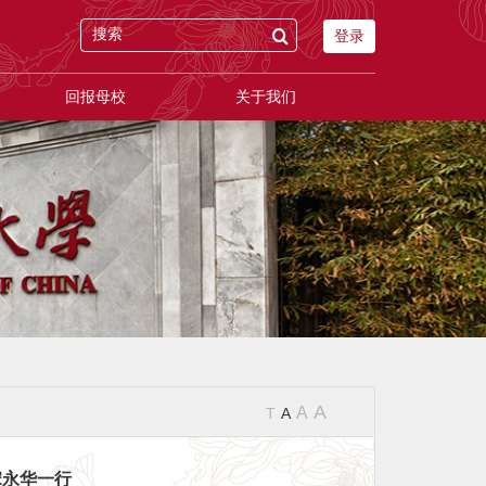
登录
回报母校
关于我们
A
A
T
A
宋永华一行