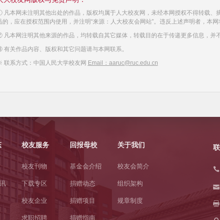
① 凡本网未注明其他出处的作品，版权均属于人大校友网，未经本网授权不得转载、
品的，应在授权范围内使用，并注明“来源：人大校友会网站”。违反上述声明者，本网
② 凡本网注明其他来源的作品，均转载自其它媒体，转载目的在于传递更多信息，并
③ 有关作品内容、版权和其它问题请与本网联系。
※ 联系方式：中国人民大学校友网
Email：aaruc@ruc.edu.cn
态
校友服务
回报母校
关于我们
联
校友刊物
基金会介绍
校友会简介
讯
下载专区
捐赠动态
组织架构
校友企业
捐赠项目
规章制度
求职招聘
捐赠指南