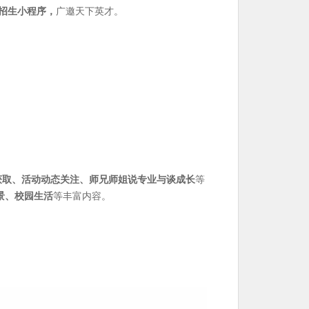
”招生小程序，
广邀天下英才。
获取、活动动态关注、师兄师姐说专业与谈成长
等
景、校园生活
等丰富内容。