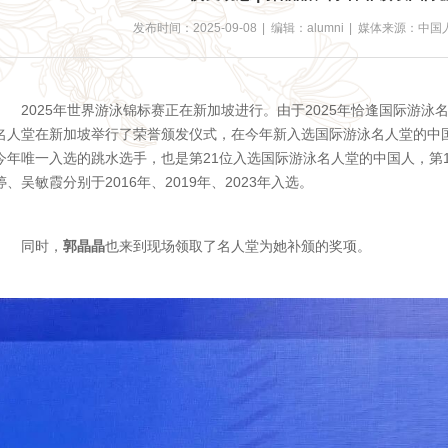
发布时间：2025-09-08
|
编辑：alumni
|
媒体来源：中国
2025年世界游泳锦标赛正在新加坡进行。由于2025年恰逢
国际游泳
名人堂在新加坡举行了荣誉颁发仪式，在今年新入选国际游泳名人堂的中
今年唯一入选的跳水选手，也是第21位入选国际游泳名人堂的中国人，第
婷、吴敏霞分别于2016年、2019年、2023年入选。
同时，
郭晶晶
也来到现场领取了名人堂为她补颁的奖项。