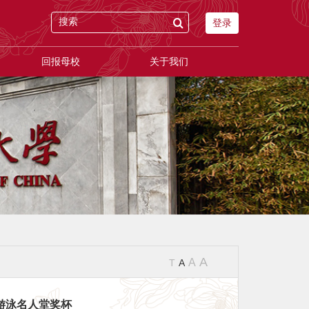
登录
回报母校
关于我们
A
A
T
A
际游泳名人堂奖杯