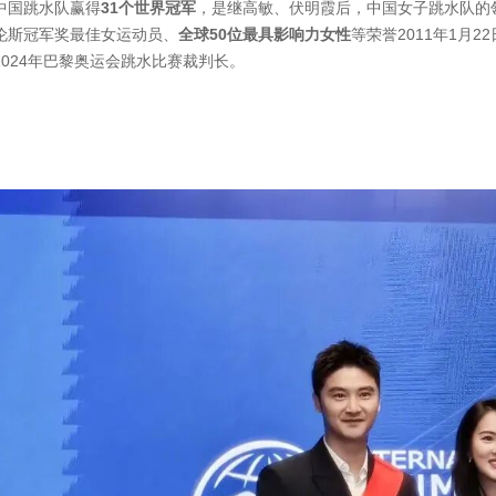
中国跳水队赢得
31个世界冠军
，是继高敏、伏明霞后，中国女子跳水队的
伦斯冠军奖
最佳女运动员、
全球50位最具影响力女性
等荣誉2011年1月2
2024年巴黎奥运会跳水比赛裁判长。