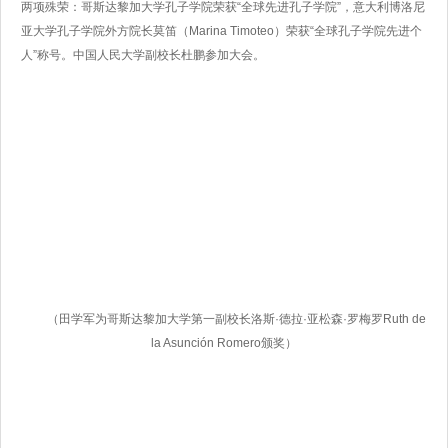
两项殊荣：哥斯达黎加大学孔子学院荣获“全球先进孔子学院”，意大利博洛尼
亚大学孔子学院外方院长莫笛（Marina Timoteo）荣获“全球孔子学院先进个
人”称号。中国人民大学副校长杜鹏参加大会。
（田学军为哥斯达黎加大学第一副校长洛斯·德拉·亚松森·罗梅罗Ruth de
la Asunción Romero颁奖）