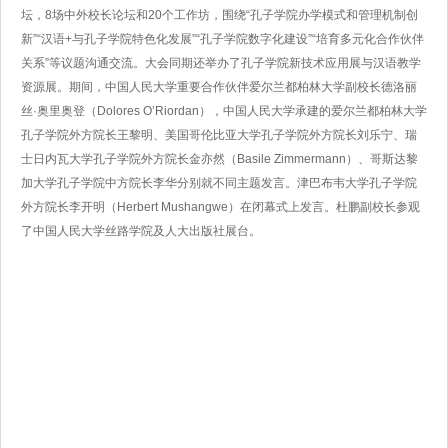
坛，8场中外校长论坛和20个工作坊，围绕“孔子学院办学模式和管理机制创
新”“汉语+与孔子学院特色化发展”“孔子学院数字化建设”“培育多元化合作伙伴
关系”等议题沟通交流。大会同期还举办了孔子学院新技术应用展与汉语教学
资源展。期间，中国人民大学重要合作伙伴爱尔兰都柏林大学副校长德洛丽
丝·奥里奥登（Dolores O’Riordan），中国人民大学承建的爱尔兰都柏林大学
孔子学院外方院长王黎明、美国哥伦比亚大学孔子学院外方院长刘乐宁、瑞
士日内瓦大学孔子学院外方院长金亦然（Basile Zimmermann）、哥斯达黎
加大学孔子学院中方院长李华分别就不同主题发言。津巴布韦大学孔子学院
外方院长李开明（Herbert Mushangwe）在闭幕式上发言。杜鹏副校长参观
了中国人民大学丝路学院及人大出版社展台。