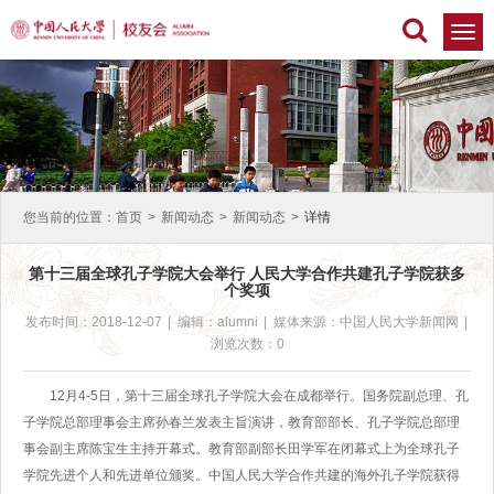
切
换
导
航
您当前的位置：
首页
>
新闻动态
>
新闻动态
>
详情
第十三届全球孔子学院大会举行 人民大学合作共建孔子学院获多
个奖项
发布时间：2018-12-07
|
编辑：alumni
|
媒体来源：中国人民大学新闻网
|
浏览次数：0
12月4-5日，第十三届全球孔子学院大会在成都举行。国务院副总理、孔
子学院总部理事会主席孙春兰发表主旨演讲，教育部部长、孔子学院总部理
事会副主席陈宝生主持开幕式。教育部副部长田学军在闭幕式上为全球孔子
学院先进个人和先进单位颁奖。中国人民大学合作共建的海外孔子学院获得