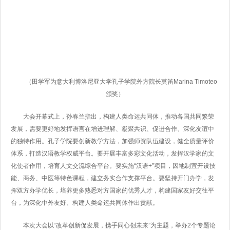
（田学军为意大利博洛尼亚大学孔子学院外方院长莫笛Marina Timoteo
颁奖）
大会开幕式上，孙春兰指出，构建人类命运共同体，推动各国共同繁荣
发展，需要更好地发挥语言在增进理解、凝聚共识、促进合作、深化友谊中
的独特作用。孔子学院要创新教学方法，加强师资队伍建设，健全质量评价
体系，打造汉语教学权威平台。要开展丰富多彩文化活动，发挥汉学家的文
化使者作用，培育人文交流综合平台。要实施“汉语+”项目，因地制宜开设技
能、商务、中医等特色课程，建立务实合作支撑平台。要坚持开门办学，发
挥双方办学优长，培养更多熟悉对方国家的优秀人才，构建国家友好交往平
台，为深化中外友好、构建人类命运共同体作出贡献。
本次大会以“改革创新促发展，携手同心创未来”为主题，举办2个专题论