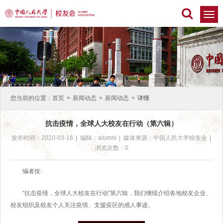
切
换
导
航
您当前的位置：
首页
>
新闻动态
>
新闻动态
>
详情
抗击疫情，全球人大校友在行动（第六辑）
发布时间：2020-03-16
|
编辑：alumni
|
媒体来源：中国人民大学校友会
|
浏览次数：0
编者按:
“抗击疫情，全球人大校友在行动”第六辑，我们继续介绍各地校友企业、
校友组织及校友个人关注疫情、支援疫区的感人事迹。