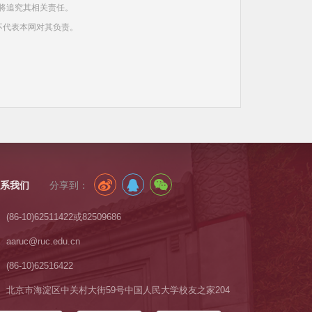
将追究其相关责任。
不代表本网对其负责。
系我们
分享到：
(86-10)62511422或82509686
aaruc@ruc.edu.cn
(86-10)62516422
北京市海淀区中关村大街59号中国人民大学校友之家204