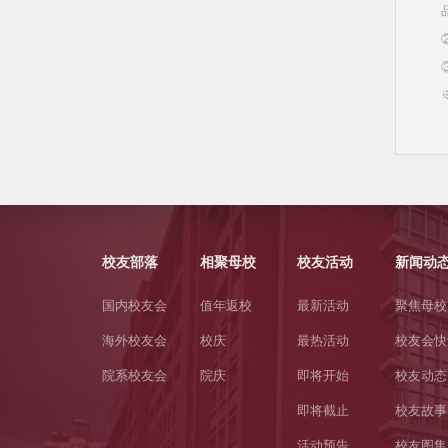
校友部落
相聚母校
校友活动
新闻动
国内校友会
值年返校
最新活动
聚焦母校
海外校友会
校庆
最热活动
校友会快
院系校友会
院庆
即将开始
校友动态
即将截止
校友故事
活动预告
校友图集