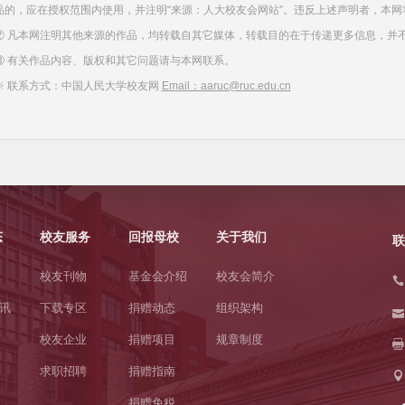
品的，应在授权范围内使用，并注明“来源：人大校友会网站”。违反上述声明者，本网
② 凡本网注明其他来源的作品，均转载自其它媒体，转载目的在于传递更多信息，并
③ 有关作品内容、版权和其它问题请与本网联系。
※ 联系方式：中国人民大学校友网
Email：aaruc@ruc.edu.cn
态
校友服务
回报母校
关于我们
联
校友刊物
基金会介绍
校友会简介
讯
下载专区
捐赠动态
组织架构
校友企业
捐赠项目
规章制度
求职招聘
捐赠指南
捐赠免税